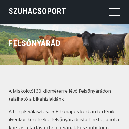
Skip
SZUHACSOPORT
to
content
FELSŐNYÁRÁD
A Miskolctól 30 kilométerre lévő Felsőnyárádon
található a bikahizlaldánk.
A borjak választása 5-8 hónapos korban történik,
ilyenkor kerülnek a felsőnyárádi istállónkba, ahol a
korszerű tartástechnológiának köszönhetően