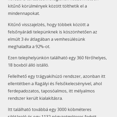
kitűnő körülmények között tölthetik el a
mindennapokat.
Kitűnő visszajelzés, hogy többek között a
felsőnyárádi telepünknek is köszönhetően az
elmúlt 3 év átlagában a vemhesülésünk
meghaladta a 92%-ot.
Ezen telephelyünkön található egy 360 férőhelyes,
18 boxból álló istálló.
Fellelhető egy trágyakihúzó rendszer, azonban itt
ellentétben a Ragályi és Felsőkelecsényivel, ahol
ferdepadozatos, taposóalmos, itt mélyalmos
rendszer került kialakításra.
Itt található továbbá egy 3000 köbméteres
silótároló és egy 1132 négyzetméteres fedett