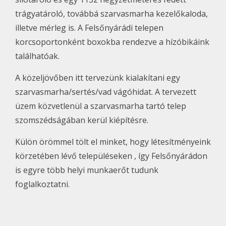
trágyatároló, továbbá szarvasmarha kezelőkaloda,
illetve mérleg is. A Felsőnyárádi telepen
korcsoportonként boxokba rendezve a hízóbikáink
találhatóak.
A közeljövőben itt tervezünk kialakítani egy
szarvasmarha/sertés/vad vágóhidat. A tervezett
üzem közvetlenül a szarvasmarha tartó telep
szomszédságában kerül kiépítésre.
Külön örömmel tölt el minket, hogy létesítményeink
körzetében lévő településeken , így Felsőnyárádon
is egyre több helyi munkaerőt tudunk
foglalkoztatni.