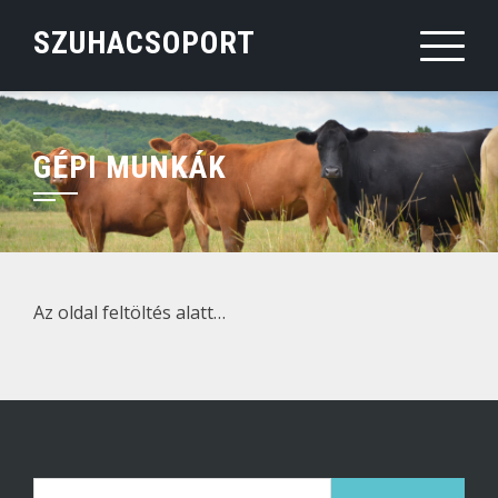
Skip
SZUHACSOPORT
to
content
GÉPI MUNKÁK
Az oldal feltöltés alatt…
Keresés: